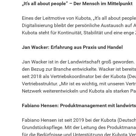
„It’s all about people”
– Der Mensch im Mittelpunkt
Eines der Leitmotive von Kubota, „It’s all about peop
Digitalisierung bleibt der persönliche Austausch auf
Kubota steht für Kontinuität, Stabilität und eine eng
Jan Wacker: Erfahrung aus Praxis und Handel
Jan Wacker ist in der Landwirtschaft groß geworden. 
den Bezug zur Branche entwickelte. Wacker ist berei
seit 2018 als Vertriebskoordinator bei der Kubota (De
Vertriebsstruktur. „Mir ist es wichtig, mit unseren V
Netzwerk weiterentwickeln und Kubota als starken Par
Fabiano Hensen: Produktmanagement mit landwirt
Fabiano Hensen ist seit 2019 bei der Kubota (Deuts
Grundstückspflege. Mit der Leitung des Produktmanage
für die Bedürfnisse und Unterstützung der Kubota Vert