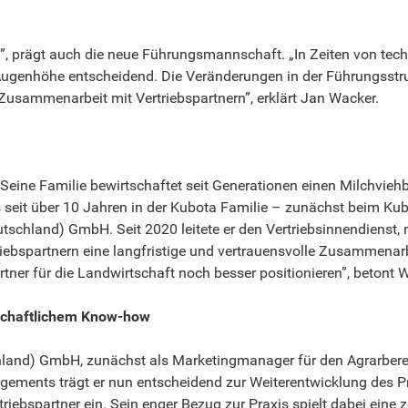
le”, prägt auch die neue Führungsmannschaft. „In Zeiten von tech
 Augenhöhe entscheidend. Die Veränderungen in der Führungsstru
e Zusammenarbeit mit Vertriebspartnern”, erklärt Jan Wacker.
Seine Familie bewirtschaftet seit Generationen einen Milchvieh
ts seit über 10 Jahren in der Kubota Familie – zunächst beim K
utschland) GmbH. Seit 2020 leitete er den Vertriebsinnendienst,
ertriebspartnern eine langfristige und vertrauensvolle Zusammen
tner für die Landwirtschaft noch besser positionieren”, betont 
schaftlichem Know-how
chland) GmbH, zunächst als Marketingmanager für den Agrarbere
ments trägt er nun entscheidend zur Weiterentwicklung des Prod
riebspartner ein. Sein enger Bezug zur Praxis spielt dabei eine z