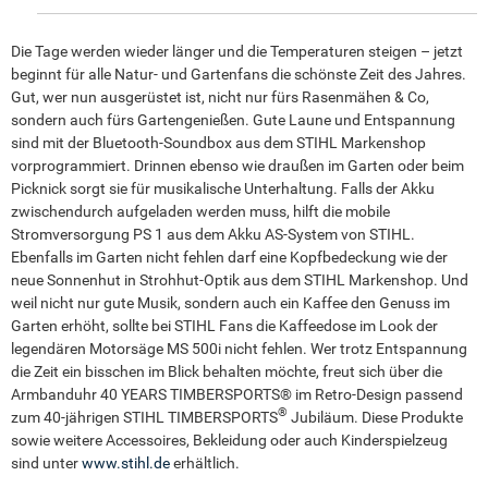
Die Tage werden wieder länger und die Temperaturen steigen – jetzt
beginnt für alle Natur- und Gartenfans die schönste Zeit des Jahres.
Gut, wer nun ausgerüstet ist, nicht nur fürs Rasenmähen & Co,
sondern auch fürs Gartengenießen. Gute Laune und Entspannung
sind mit der Bluetooth-Soundbox aus dem STIHL Markenshop
vorprogrammiert. Drinnen ebenso wie draußen im Garten oder beim
Picknick sorgt sie für musikalische Unterhaltung. Falls der Akku
zwischendurch aufgeladen werden muss, hilft die mobile
Stromversorgung PS 1 aus dem Akku AS-System von STIHL.
Ebenfalls im Garten nicht fehlen darf eine Kopfbedeckung wie der
neue Sonnenhut in Strohhut-Optik aus dem STIHL Markenshop. Und
weil nicht nur gute Musik, sondern auch ein Kaffee den Genuss im
Garten erhöht, sollte bei STIHL Fans die Kaffeedose im Look der
legendären Motorsäge MS 500i nicht fehlen. Wer trotz Entspannung
die Zeit ein bisschen im Blick behalten möchte, freut sich über die
Armbanduhr 40 YEARS TIMBERSPORTS® im Retro-Design passend
®
zum 40-jährigen STIHL TIMBERSPORTS
Jubiläum. Diese Produkte
sowie weitere Accessoires, Bekleidung oder auch Kinderspielzeug
sind unter
www.stihl.de
erhältlich.